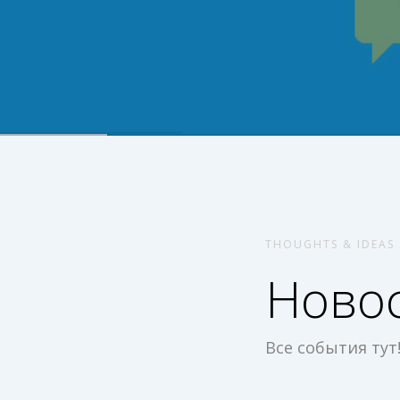
THOUGHTS & IDEAS
Новос
Все события тут