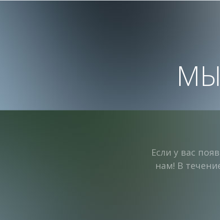
МЫ
Если у вас поя
нам! В течени