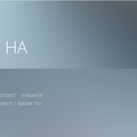
 НА
 ответ - пишите
емся с вами по